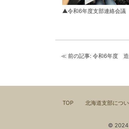
▲令和6年度支部連絡会議
投
稿
≪ 前の記事:
令和6年度 
ナ
ビ
ゲ
ー
シ
ョ
ン
TOP
北海道支部につ
© 20