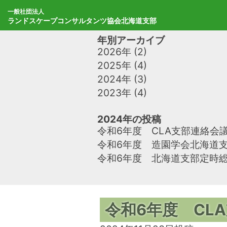
Skip
to
⼀般社団法⼈
ランドスケープコンサルタンツ協会北海道支部
content
年別アーカイブ
2026年
(2)
2025年
(4)
2024年
(3)
2023年
(4)
2024年の投稿
令和6年度 CLA支部連絡会
令和6年度 造園学会北海道
令和6年度 北海道支部定時
令和6年度 CL