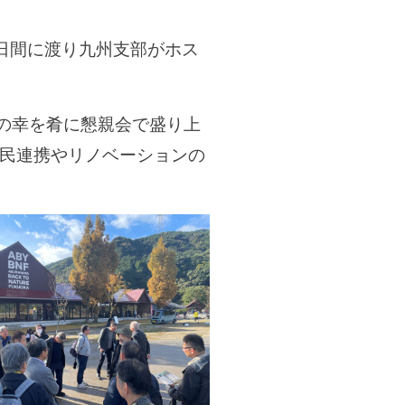
2日間に渡り九州支部がホス
の幸を肴に懇親会で盛り上
、官民連携やリノベーションの