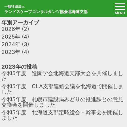
Skip
to
⼀般社団法⼈
ランドスケープコンサルタンツ協会北海道支部
content
MENU
年別アーカイブ
2026年
(2)
2025年
(4)
2024年
(3)
2023年
(4)
2023年の投稿
令和5年度 造園学会北海道支部大会を共催しまし
た
令和5年度 CLA支部連絡会議を北海道で開催しま
した
令和5年度 札幌市建設局みどりの推進課との意見
交換会を開催しました
令和5年度 北海道支部定時総会・幹事会を開催し
ました