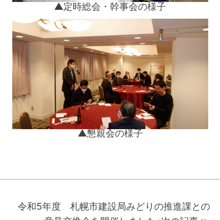
▲定時総会・幹事会の様子
▲懇親会の様子
投
稿
令和5年度 札幌市建設局みどりの推進課との
ナ