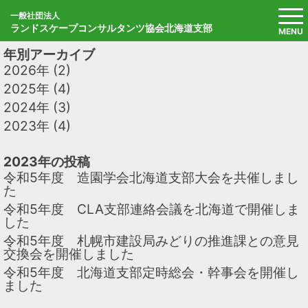
Skip
to
⼀般社団法⼈
ランドスケープコンサルタンツ協会北海道支部
content
MENU
年別アーカイブ
2026年
(2)
2025年
(4)
2024年
(3)
2023年
(4)
2023年の投稿
令和5年度 造園学会北海道支部大会を共催しまし
た
令和5年度 CLA支部連絡会議を北海道で開催しま
した
令和5年度 札幌市建設局みどりの推進課との意見
交換会を開催しました
令和5年度 北海道支部定時総会・幹事会を開催し
ました