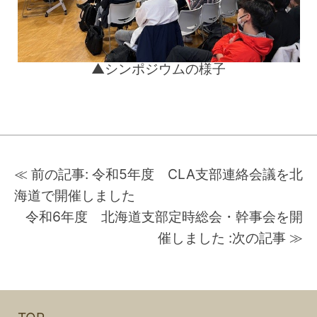
▲シンポジウムの様子
投
稿
≪ 前の記事:
令和5年度 CLA支部連絡会議を北
ナ
ビ
海道で開催しました
ゲ
令和6年度 北海道支部定時総会・幹事会を開
ー
シ
催しました
:次の記事 ≫
ョ
ン